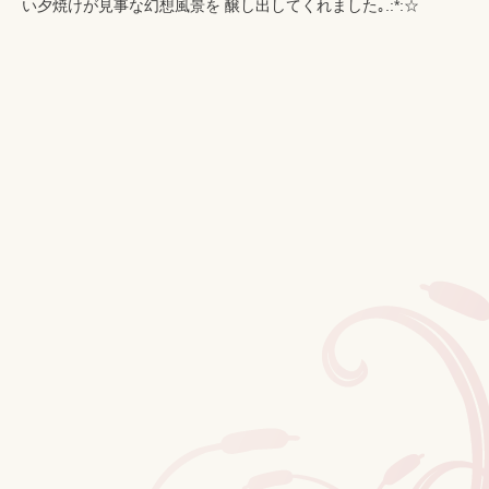
い夕焼けが見事な幻想風景を 醸し出してくれました｡.:*:☆