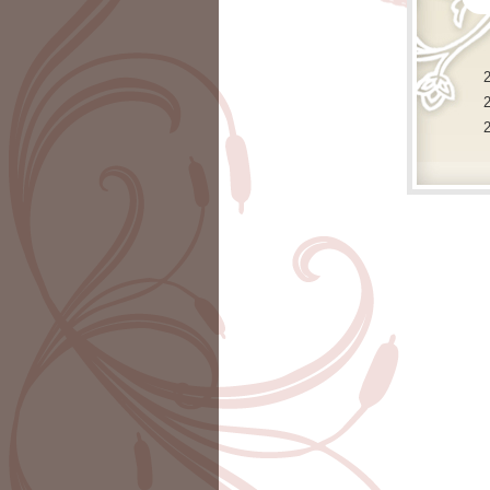
2
2
2